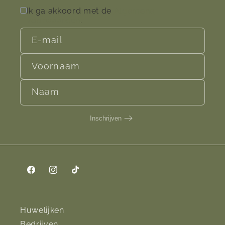
Ik ga akkoord met de
Algemene
voorwaarden
.
E‑mail
Voornaam
Naam
Inschrijven
Facebook
Instagram
TikTok
Huwelijken
Bedrijven