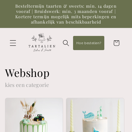
Meteen
Besteltermijn taarten & sweets: min. 14 dagen
naar de
vooraf | Bruidswerk: min. 3 maanden vooraf |
content
Kortere termijn mogelijk mits beperkingen en
afhankelijk van beschikbaarheid
Winkelwagen
Hoe bestellen?
Webshop