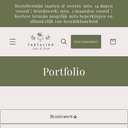
Meteen
Besteltermijn taarten & sweets: min. 14 dagen
naar de
vooraf | Bruidswerk: min. 3 maanden vooraf |
content
Kortere termijn mogelijk mits beperkingen en
afhankelijk van beschikbaarheid
Winkelwagen
Hoe bestellen?
Portfolio
Bruidswerk